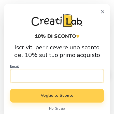
Skip
Skip
×
to
to
navigation
content
Products
search
♥
10% DI SCONTO
Iscriviti per ricevere uno sconto
Home
Fai da Te
Sagome in Legno
Natura
Sagoma in legno
del 10% sul tuo primo acquisto
fiore di ciliegio
Email
Voglio lo Sconto
No Grazie