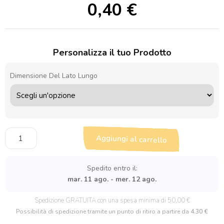
0,40
€
Personalizza il tuo Prodotto
Dimensione Del Lato Lungo
Sagoma
Aggiungi al carrello
in
legno
fiore
Spedito entro il:
di
mar. 11 ago. - mer. 12 ago.
ciliegio
quantità
Spedizione GRATUITA con una spesa minima di 50,00 €
Possibilità di spedizione tramite un punto di ritiro a partire da
4.30 €