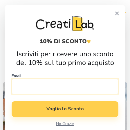
Skip
Skip
×
to
to
navigation
content
Products
search
♥
10% DI SCONTO
Iscriviti per ricevere uno sconto
Mare
del 10% sul tuo primo acquisto
Filtro:
Categoria
Email
Voglio lo Sconto
No Grazie