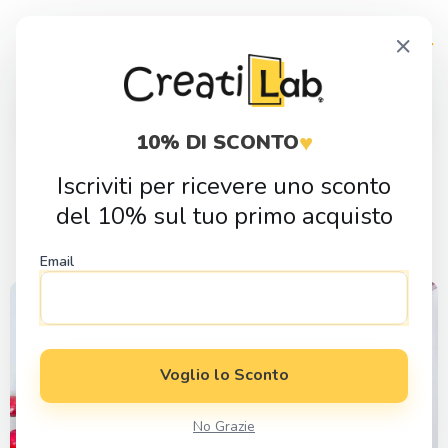
Skip
Skip
×
to
to
navigation
content
Products
search
♥
10% DI SCONTO
Iscriviti per ricevere uno sconto
Mezzi di trasporto
del 10% sul tuo primo acquisto
Filtro:
Categoria
Email
Voglio lo Sconto
No Grazie