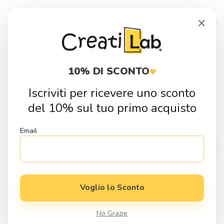
Skip
Skip
×
to
to
navigation
content
Products
search
♥
10% DI SCONTO
Iscriviti per ricevere uno sconto
Home
Fai da Te
Sagome in Legno
Natura
Sagoma in legno
del 10% sul tuo primo acquisto
Rosa Bocciolo
Email
Voglio lo Sconto
No Grazie