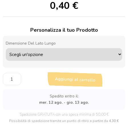
0,40
€
Personalizza il tuo Prodotto
Dimensione Del Lato Lungo
Sagoma
Aggiungi al carrello
in
legno
Rosa
Spedito entro il:
Bocciolo
mer. 12 ago. - gio. 13 ago.
quantità
Spedizione GRATUITA con una spesa minima di 50,00 €
Possibilità di spedizione tramite un punto di ritiro a partire da
4.30 €