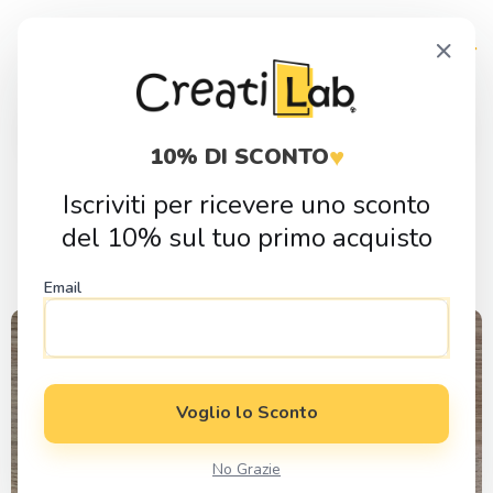
Skip
Skip
×
to
to
navigation
content
Products
search
♥
10% DI SCONTO
Iscriviti per ricevere uno sconto
Regali Cresima
del 10% sul tuo primo acquisto
Email
Voglio lo Sconto
No Grazie