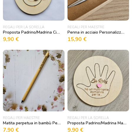
REGALI PER LA SORELLA
REGALI PER MAESTRE
Proposta Padrino/Madrina Ciuccio in legno
Penna in acciaio Personalizzabile
9,90
€
15,90
€
REGALI PER MAESTRE
REGALI PER LA SORELLA
Matita perpetua in bambù Personalizzabile
Proposta Padrino/Madrina Manina in legno
7,90
€
9,90
€