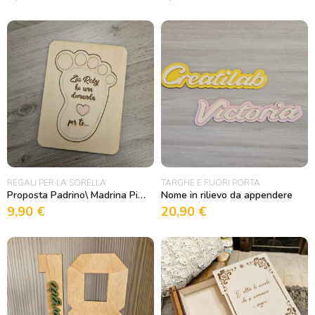
REGALI PER LA SORELLA
TARGHE E FUORI PORTA
Proposta Padrino\ Madrina Piedini in legno
Nome in rilievo da appendere
9,90
€
20,90
€