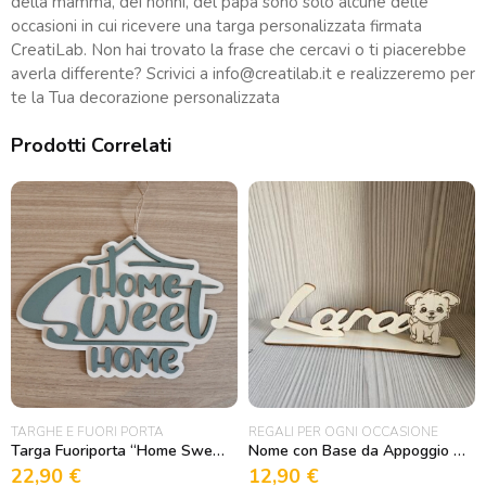
della mamma, dei nonni, del papà sono solo alcune delle
occasioni in cui ricevere una targa personalizzata firmata
CreatiLab. Non hai trovato la frase che cercavi o ti piacerebbe
averla differente? Scrivici a
info@creatilab.it
e realizzeremo per
te la Tua decorazione personalizzata
Prodotti Correlati
TARGHE E FUORI PORTA
REGALI PER OGNI OCCASIONE
Targa Fuoriporta “Home Sweet Home”
Nome con Base da Appoggio e Cagnolino
22,90
€
12,90
€