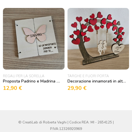
REGALI PER LA SORELLA
TARGHE E FUORI PORTA
Proposta Padrino e Madrina a Libro con Farfalla
Decorazione innamorati in altalena con cuori
12,90
€
29,90
€
© CreatiLab di Roberta Vaghi | Codice REA: MI - 2654125 |
P.IVA:12326920969