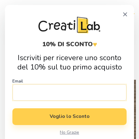
Skip
Skip
×
to
to
navigation
content
Products
search
♥
10% DI SCONTO
Iscriviti per ricevere uno sconto
Home
Idee Regalo
Regali per ogni occasione
Regali per
del 10% sul tuo primo acquisto
Colleghi
Proposta Padrino e Madrina Con Angioletto
Email
Voglio lo Sconto
No Grazie