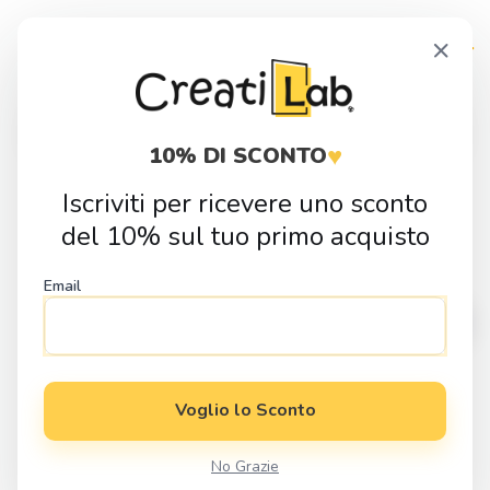
Skip
Skip
×
to
to
navigation
content
Products
search
♥
10% DI SCONTO
Iscriviti per ricevere uno sconto
Home
Fai da Te
Sagome in Legno
Natura
Sagoma in legno
del 10% sul tuo primo acquisto
Foglia di Monstera
Email
Voglio lo Sconto
No Grazie