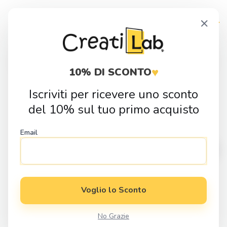
Skip
Skip
×
to
to
navigation
content
Products
search
♥
10% DI SCONTO
Iscriviti per ricevere uno sconto
Home
Fai da Te
Sagome in Legno
Nascita
Sagoma in legno
del 10% sul tuo primo acquisto
Spilla da balia
Email
Voglio lo Sconto
No Grazie