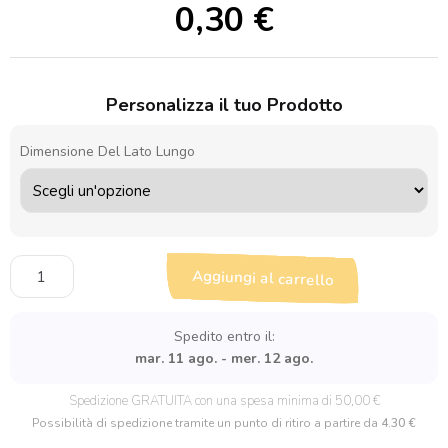
0,30
€
Personalizza il tuo Prodotto
Dimensione Del Lato Lungo
Sagoma
Aggiungi al carrello
in
legno
Spilla
Spedito entro il:
da
mar. 11 ago. - mer. 12 ago.
balia
quantità
Spedizione GRATUITA con una spesa minima di 50,00 €
Possibilità di spedizione tramite un punto di ritiro a partire da
4.30 €