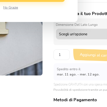
No Grazie
Personalizza il tuo Prodot
Dimensione Del Lato Lungo
Sagoma
Aggiungi al car
in
legno
Macchina
Spedito entro il:
da
mar. 11 ago. - mer. 12 ago.
cucire
quantità
Spedizione GRATUITA con una spesa mi
Possibilità di spedizione tramite un pun
Metodi di Pagamento