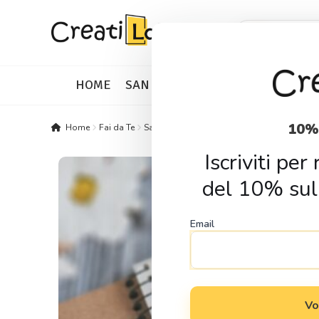
Skip
Skip
Products
search
to
to
navigation
content
HOME
SAN VALENTINO
IDEE REGALO
10%
Home
Fai da Te
Sagome in Legno
Attrezzi
Sagoma in leg
Iscriviti pe
del 10% sul
Email
Vo