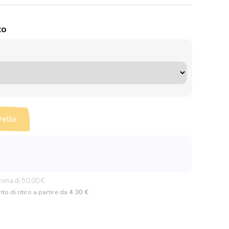
to
rello
nima di 50,00 €
to di ritiro a partire da
4.30 €