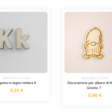
SAGOME IN LEGNO
SAGOME IN LEGNO
oma in legno lettera K
Decorazione per albero di 
Gnomo 7
0,20
€
0,96
€