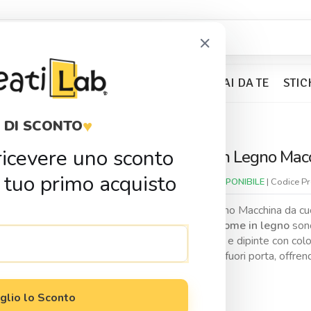
×
BOMBONIERE
KIT PARTY
FAI DA TE
STIC
♥
 DI SCONTO
no Macchina da cucire
r ricevere uno sconto
Sagoma In Legno Macc
Condividi
 tuo primo acquisto
Disponibilitá:
DISPONIBILE
| Codice P
Sagoma in legno Macchina da cu
Le nostre
sagome in legno
sono
personalizzate e dipinte con colori
bomboniere e fuori porta, offrendo
0,30
€
glio lo Sconto