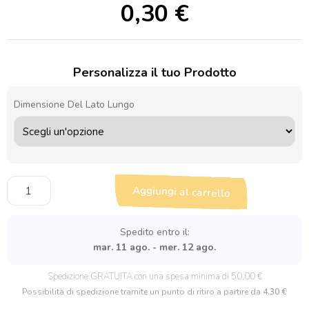
0,30
€
Personalizza il tuo Prodotto
Dimensione Del Lato Lungo
Sagoma
Aggiungi al carrello
in
legno
Martello
Spedito entro il:
quantità
mar. 11 ago. - mer. 12 ago.
Spedizione GRATUITA con una spesa minima di 50,00 €
Possibilità di spedizione tramite un punto di ritiro a partire da
4.30 €