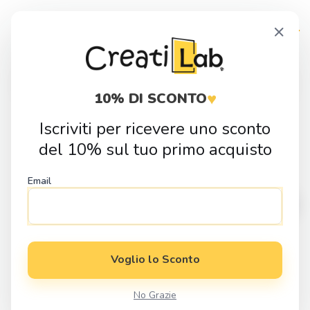
Skip
Skip
×
to
to
navigation
content
Products
search
♥
10% DI SCONTO
Iscriviti per ricevere uno sconto
Home
Fai da Te
Sagome in Legno
Attrezzi
Sagoma in legno
del 10% sul tuo primo acquisto
Martello
Email
Voglio lo Sconto
No Grazie