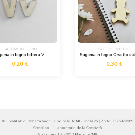
SAGOME IN LEGNO
SAGOME IN LEGNO
oma in legno lettera V
Sagoma in legno Orsetto stil
0,20
€
0,30
€
© CreatiLab di Roberta Vaghi | Codice REA: MI - 2654125 | P.IVA:12326920969
CreatiLab - Il Laboratorio della Creatività
Via Lomeni 13, 20013 Magenta (MI)