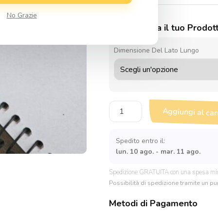
No Grazie
Personalizza il tuo Prodot
Dimensione Del Lato Lungo
Sagoma
Aggiungi al car
in
legno
Foglia
Spedito entro il:
Quercia
lun. 10 ago. - mar. 11 ago.
quantità
Spedizione GRATUITA con una spesa mi
Possibilità di spedizione tramite un pun
Metodi di Pagamento