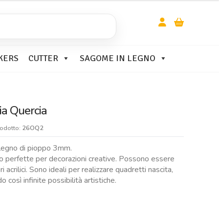
KERS
CUTTER
SAGOME IN LEGNO
a Quercia
rodotto:
26OQ2
 legno di pioppo 3mm.
 perfette per decorazioni creative. Possono essere
 acrilici. Sono ideali per realizzare quadretti nascita,
 così infinite possibilità artistiche.