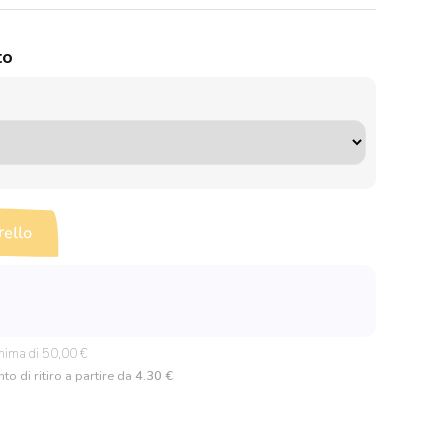
to
rello
nima di 50,00 €
to di ritiro a partire da
4.30 €