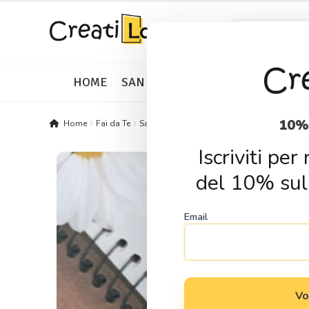
Skip
Skip
Products
search
to
to
navigation
content
HOME
SAN VALENTINO
IDEE REGALO
10%
Home
Fai da Te
Sagome in Legno
Natura
Sagoma in leg
Iscriviti pe
del 10% sul
Email
Vo