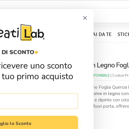
×
BOMBONIERE
KIT PARTY
FAI DA TE
STIC
♥
 DI SCONTO
no Foglia Quercia
r ricevere uno sconto
Sagoma In Legno Fogli
Condividi
 tuo primo acquisto
Disponibilitá:
DISPONIBILE
| Codice P
Sagoma in legno Foglia Quercia
Le nostre
sagome in legno
sono
personalizzate e dipinte con colori
bomboniere e fuori porta, offrendo
0,35
€
glio lo Sconto