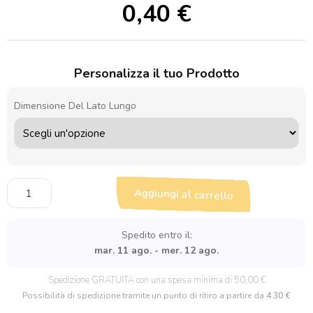
0,40
€
Personalizza il tuo Prodotto
Dimensione Del Lato Lungo
Sagoma
Aggiungi al carrello
in
legno
Fiore
Spedito entro il:
Giglio
mar. 11 ago. - mer. 12 ago.
quantità
Spedizione GRATUITA con una spesa minima di 50,00 €
Possibilità di spedizione tramite un punto di ritiro a partire da
4.30 €