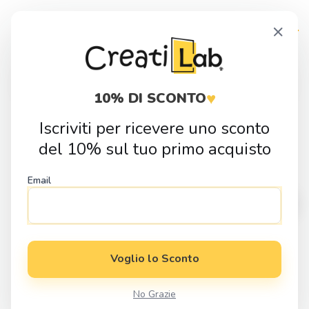
Skip
Skip
×
to
to
navigation
content
Products
search
♥
10% DI SCONTO
Iscriviti per ricevere uno sconto
Home
Fai da Te
Sagome in Legno
Natura
Sagoma in legno
del 10% sul tuo primo acquisto
Fiore Giglio
Email
Voglio lo Sconto
No Grazie