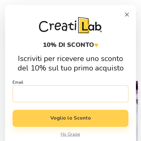
Skip
Skip
×
to
to
navigation
content
Products
search
♥
10% DI SCONTO
Iscriviti per ricevere uno sconto
Home
Fai da Te
Cutter
Forme Geometriche
Cutter Esagono
del 10% sul tuo primo acquisto
per Pasta Polimerica
Email
Voglio lo Sconto
No Grazie