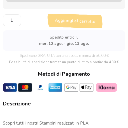
Cutter
Aggiungi al carrello
Esagono
per
Pasta
Spedito entro il:
Polimerica
mer. 12 ago. - gio. 13 ago.
quantità
Spedizione GRATUITA con una spesa minima di 50,00 €
Possibilità di spedizione tramite un punto di ritiro a partire da
4.30 €
Metodi di Pagamento
Descrizione
Scopri tutti i nostri Stampini realizzati in PLA