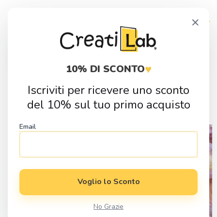
Skip
Skip
×
to
to
navigation
content
Products
search
♥
10% DI SCONTO
Iscriviti per ricevere uno sconto
Home
Fai da Te
Cutter
Forme Base
Cutter Cuore 2 per Pasta
del 10% sul tuo primo acquisto
Polimerica
Email
Voglio lo Sconto
No Grazie