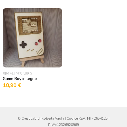
REGALI PER NERD
Game Boy in legno
18,90
€
© CreatiLab di Roberta Vaghi | Codice REA: MI - 2654125 |
P.IVA:12326920969