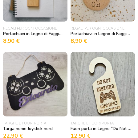
REGALI PER OGNI OCCASIONE
REGALI PER OGNI OCCASIONE
Portachiavi in Legno di Faggio rettangolare Personalizzabile
Portachiavi in Legno di Faggio rotondo Personalizzabile
8,90
€
8,90
€
TARGHE E FUORI PORTA
TARGHE E FUORI PORTA
Targa nome Joystick nerd
Fuori porta in Legno “Do Not Disturb, Gaming in Progress”
22,90
€
12,90
€