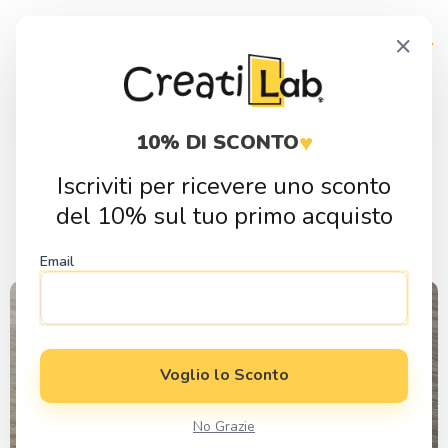
Skip
Skip
×
to
to
navigation
content
Products
search
♥
10% DI SCONTO
Iscriviti per ricevere uno sconto
Regali per Nerd
del 10% sul tuo primo acquisto
Email
Voglio lo Sconto
No Grazie