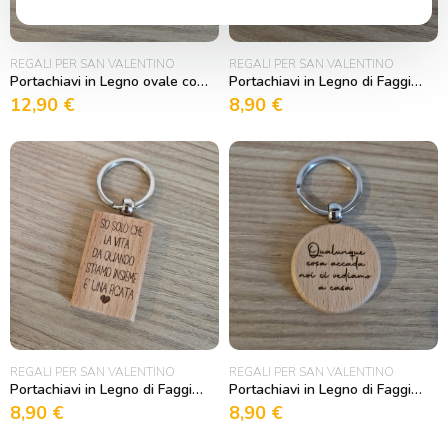
REGALI PER SAN VALENTINO
REGALI PER SAN VALENTINO
Portachiavi in Legno ovale con Sagome stilizzate e iniziali
Portachiavi in Legno di Faggio rotondo “Orsetto Lettera Cuoricini”
12,90
€
8,90
€
REGALI PER SAN VALENTINO
REGALI PER SAN VALENTINO
Portachiavi in Legno di Faggio rettangolare “So solo che la Vita” Jovanotti
Portachiavi in Legno di Faggio rotondo “Qualunque cosa accada noi ci vediamo a casa”
8,90
€
8,90
€