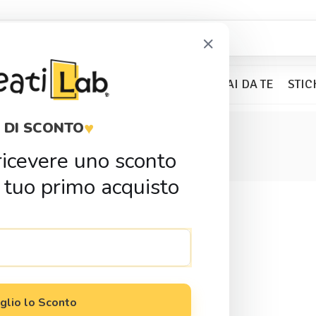
×
BOMBONIERE
KIT PARTY
FAI DA TE
STIC
♥
 DI SCONTO
calamita
r ricevere uno sconto
 tuo primo acquisto
glio lo Sconto