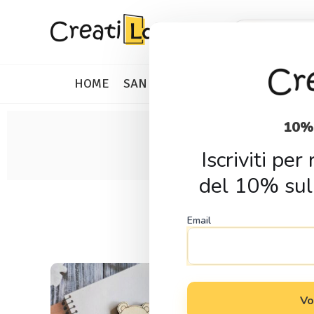
Skip
Skip
Products
search
to
to
navigation
content
HOME
SAN VALENTINO
IDEE REGALO
10%
Iscriviti pe
del 10% sul
Email
Vo