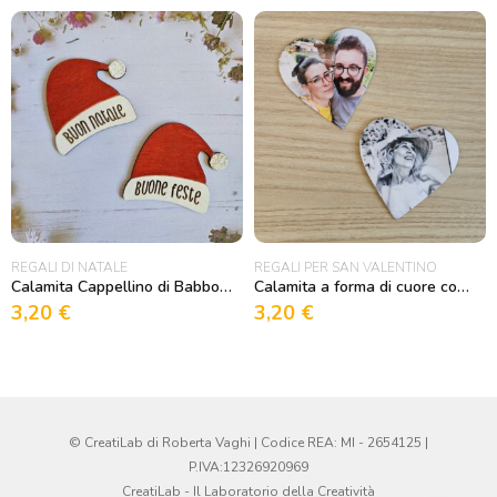
REGALI DI NATALE
REGALI PER SAN VALENTINO
Calamita Cappellino di Babbo Natale
Calamita a forma di cuore con stampa fotografica
3,20
€
3,20
€
© CreatiLab di Roberta Vaghi | Codice REA: MI - 2654125 |
P.IVA:12326920969
CreatiLab - Il Laboratorio della Creatività