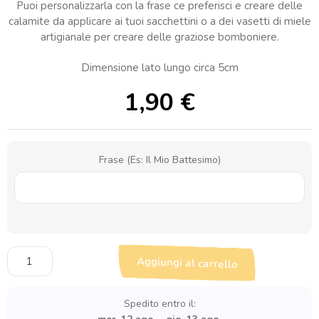
Puoi personalizzarla con la frase ce preferisci e creare delle
calamite da applicare ai tuoi sacchettini o a dei vasetti di miele
artigianale per creare delle graziose bomboniere.
Dimensione lato lungo circa 5cm
1,90
€
Frase (Es: Il Mio Battesimo)
Calamita
Aggiungi al carrello
Orsetto
con
vasetto
Spedito entro il:
di