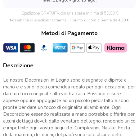
mer. 12 ago. - gio. 13 ago.
miele
quantità
Spedizione GRATUITA con una spesa minima di 50,00 €
Possibilità di spedizione tramite un punto di ritiro a partire da
4.30 €
Metodi di Pagamento
Descrizione
Le nostre Decorazioni in Legno sono disegnate e dipinte a
mano e e sono ideali come idea regalo per ogni occasione, per
dare un tocco originale alla vostra casa. Possono essere
appese oppure appoggiate ad un piccolo piedistallo e sono
pronte per dare un tocco di originalità all'ambiente. Ogni
Decorazione essendo realizzata a mano potrebbe differire per
alcuni dettagli dovuti dalle venature del legno, rendendo unico
e irripetibile ogni vostro acquisto. Compleanni, Natale, Festa
della mamma, dei nonni, del papà sono solo alcune delle