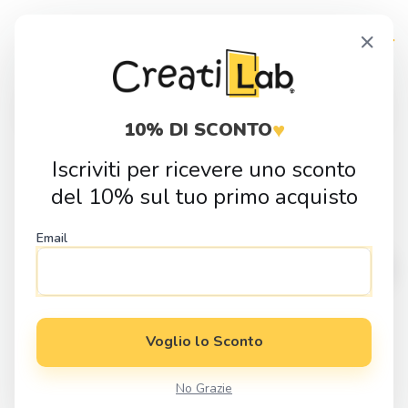
Skip
Skip
×
to
to
navigation
content
Products
search
♥
10% DI SCONTO
Iscriviti per ricevere uno sconto
Home
Bomboniere
Bomboniere Nascita
Calamita Orsetto
del 10% sul tuo primo acquisto
con vasetto di miele
Email
Voglio lo Sconto
No Grazie