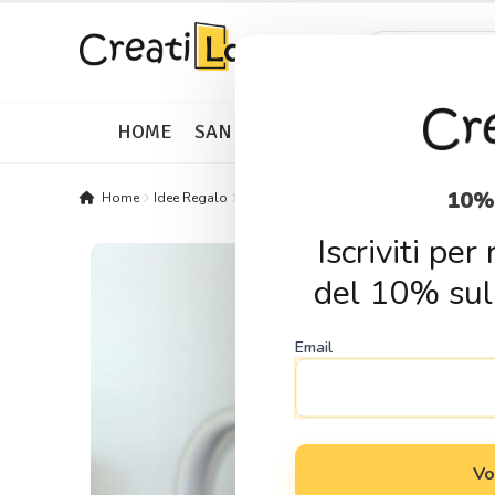
Skip
Skip
Products
search
to
to
navigation
content
HOME
SAN VALENTINO
IDEE REGALO
10%
Home
Idee Regalo
Gadget & Home Decor
Tazze
Tazza s
Iscriviti pe
del 10% sul
Email
Vo