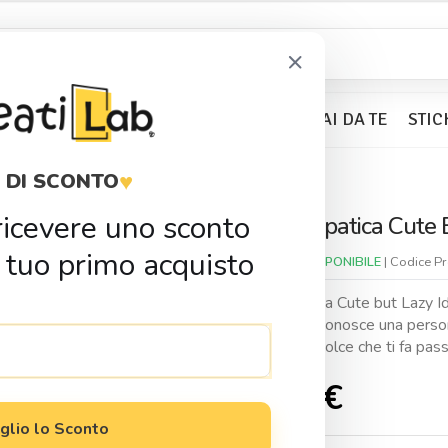
×
BOMBONIERE
KIT PARTY
FAI DA TE
STIC
♥
 DI SCONTO
impatica Cute but Lazy
r ricevere uno sconto
Tazza Simpatica Cute 
Condividi
 tuo primo acquisto
Disponibilitá:
DISPONIBILE
| Codice P
Tazza Simpatica Cute but Lazy I
Chi di noi non conosce una perso
faccina dolce dolce che ti fa pas
12,90
€
glio lo Sconto