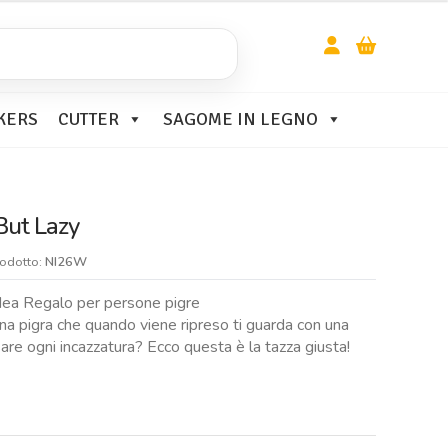
KERS
CUTTER
SAGOME IN LEGNO
But Lazy
rodotto:
NI26W
dea Regalo per persone pigre
na pigra che quando viene ripreso ti guarda con una
sare ogni incazzatura? Ecco questa è la tazza giusta!