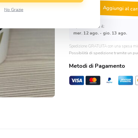
Tazza
Aggiungi al car
No Grazie
simpatica
Cute
but
Spedito entro il:
Lazy
mer. 12 ago. - gio. 13 ago.
quantità
Spedizione GRATUITA con una spesa mi
Possibilità di spedizione tramite un pun
Metodi di Pagamento