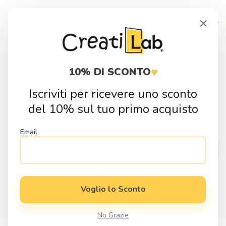
Skip
Skip
×
to
to
navigation
content
Products
search
♥
10% DI SCONTO
Iscriviti per ricevere uno sconto
Home
Idee Regalo
Eventi e Festivita
Regali di Natale
Targa
del 10% sul tuo primo acquisto
Fuori Porta in Legno con Albero di Natale
Email
Voglio lo Sconto
No Grazie