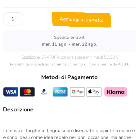
Targa
Aggiungi al carrello
Fuori
Porta
in
Spedito entro il:
Legno
mar. 11 ago. - mer. 12 ago.
con
Albero
Spedizione GRATUITA con una spesa minima di 50,00 €
di
Possibilità di spedizione tramite un punto di ritiro a partire da
4.30 €
Natale
Metodi di Pagamento
quantità
Descrizione
Le nostre
Targhe in Legno
sono disegnate e dipinte a mano e
e sono ideali come idea regalo per ogni occasione, ma anche