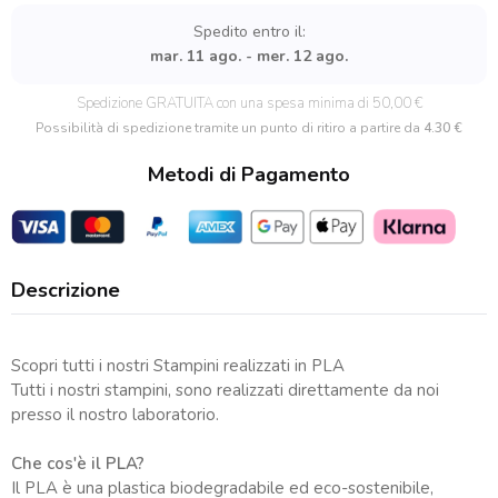
polimerica
Teschio
Spedito entro il:
per
mar. 11 ago. - mer. 12 ago.
Biscotti
Decorativi
Spedizione GRATUITA con una spesa minima di 50,00 €
e
Possibilità di spedizione tramite un punto di ritiro a partire da
4.30 €
Pasta
Metodi di Pagamento
Polimerica
quantità
Descrizione
Scopri tutti i nostri Stampini realizzati in PLA
Tutti i nostri stampini, sono realizzati direttamente da noi
presso il nostro laboratorio.
Che cos'è il PLA?
Il PLA è una plastica biodegradabile ed eco-sostenibile,