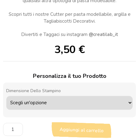
qualsiasi altra tipologia di pasta modellabile.
Scopri tutti i nostre Cutter per pasta modellabile, argilla e
Tagliabiscotti Decorativi.
Divertiti e Taggaci su instagram
@creatilab_it
3,50
€
Personalizza il tuo Prodotto
Dimensione Dello Stampino
Taglierina
Aggiungi al carrello
pasta