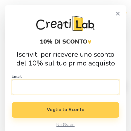
Skip
Skip
×
to
to
navigation
content
Products
search
♥
10% DI SCONTO
Iscriviti per ricevere uno sconto
Home
Fai da Te
Taglierine Pasta Polimerica
Taglierina pasta
del 10% sul tuo primo acquisto
polimerica Teschio per Biscotti Decorativi e Pasta Polimerica
Email
Voglio lo Sconto
No Grazie