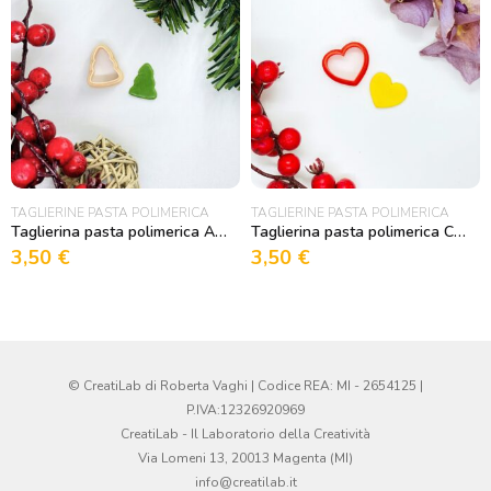
TAGLIERINE PASTA POLIMERICA
TAGLIERINE PASTA POLIMERICA
Taglierina pasta polimerica Albero per Biscotti Decorativi e Pasta Polimerica
Taglierina pasta polimerica Cuore per Biscotti Decorativi e Pasta Polimerica
3,50
€
3,50
€
© CreatiLab di Roberta Vaghi | Codice REA: MI - 2654125 |
P.IVA:12326920969
CreatiLab - Il Laboratorio della Creatività
Via Lomeni 13, 20013 Magenta (MI)
info@creatilab.it