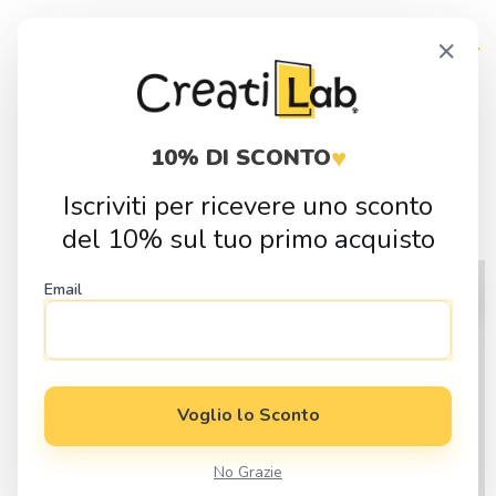
Skip
Skip
×
to
to
navigation
content
Products
search
♥
10% DI SCONTO
Iscriviti per ricevere uno sconto
Home
Fai da Te
Stickers
Stickers Tondi a Mezzo Taglio
del 10% sul tuo primo acquisto
Email
Voglio lo Sconto
No Grazie