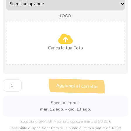
LOGO
Carica la tua Foto
Stickers
Aggiungi al carrello
Tondi
a
Mezzo
Spedito entro il:
Taglio
mer. 12 ago. - gio. 13 ago.
quantità
Spedizione GRATUITA con una spesa minima di 50,00 €
Possibilità di spedizione tramite un punto di ritiro a partire da
4.30 €