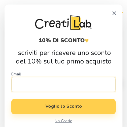
Skip
Skip
×
to
to
navigation
content
Products
search
♥
10% DI SCONTO
Iscriviti per ricevere uno sconto
Home
Fai da Te
Stickers
Stickers Adesivi Scrapbooking mix
del 10% sul tuo primo acquisto
Blu
Email
Voglio lo Sconto
No Grazie