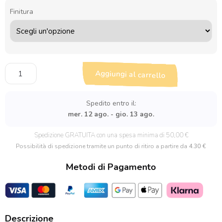
Finitura
Stickers
Aggiungi al carrello
Adesivi
Scrapbooking
mix
Spedito entro il:
Blu
mer. 12 ago. - gio. 13 ago.
quantità
Spedizione GRATUITA con una spesa minima di 50,00 €
Possibilità di spedizione tramite un punto di ritiro a partire da
4.30 €
Metodi di Pagamento
Descrizione