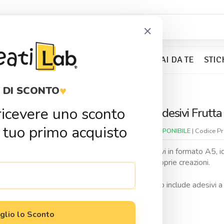
×
BOMBONIERE
KIT PARTY
FAI DA TE
STIC
♥
 DI SCONTO
r ricevere uno sconto
Stickers Adesivi Frutta
Condividi
 tuo primo acquisto
Disponibilitá:
DISPONIBILE
| Codice P
Stickers adesivi in formato A5, i
arricchire le proprie creazioni.
Ogni pacchetto include adesivi a
2,90
€
glio lo Sconto