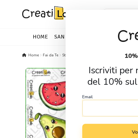
Skip
Skip
Products
search
to
to
navigation
content
HOME
SAN VALENTINO
IDEE REGALO
10%
Home
Fai da Te
Stickers
Stickers Adesivi Frutta kawaii
Iscriviti pe
del 10% sul
Email
Vo