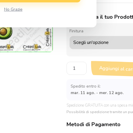
No Grazie
Personalizza il tuo Prodot
Finitura
Stickers
Aggiungi al car
Adesivi
Frutta
kawaii
Spedito entro il:
quantità
mar. 11 ago. - mer. 12 ago.
Spedizione GRATUITA con una spesa mi
Possibilità di spedizione tramite un pun
Metodi di Pagamento