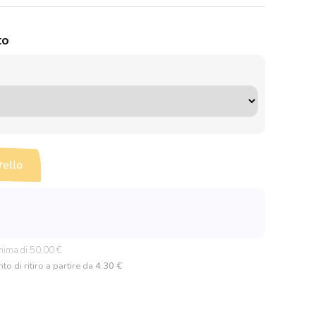
to
rello
nima di 50,00 €
to di ritiro a partire da
4.30 €