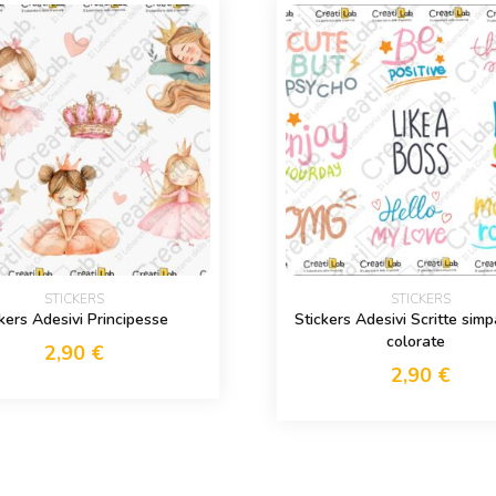
STICKERS
STICKERS
kers Adesivi Principesse
Stickers Adesivi Scritte simp
colorate
2,90
€
2,90
€