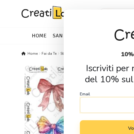
Skip
Skip
Products
search
to
to
navigation
content
HOME
SAN VALENTINO
IDEE REGALO
10%
Home
Fai da Te
Stickers
Stickers Adesivi Fiocchi
Iscriviti pe
del 10% sul
Email
Vo