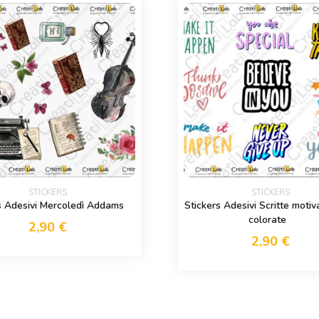
STICKERS
STICKERS
s Adesivi Mercoledì Addams
Stickers Adesivi Scritte motiv
colorate
2,90
€
2,90
€