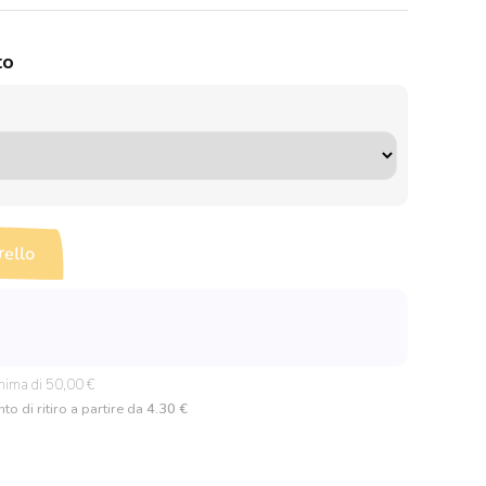
to
rello
nima di 50,00 €
to di ritiro a partire da
4.30 €