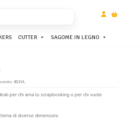
KERS
CUTTER
SAGOME IN LEGNO
i
rodotto:
IB2VL
deali per chi ama lo scrapbooking o per chi vuole
 tema di diverse dimensioni.