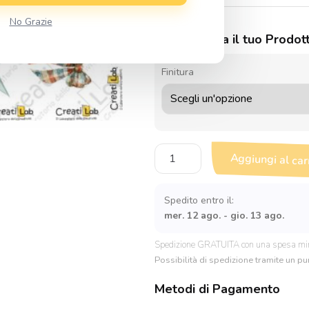
No Grazie
Personalizza il tuo Prodot
Finitura
Stickers
Aggiungi al car
Adesivi
Fiocchi
quantità
Spedito entro il:
mer. 12 ago. - gio. 13 ago.
Spedizione GRATUITA con una spesa mi
Possibilità di spedizione tramite un pun
Metodi di Pagamento