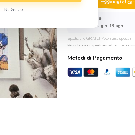
Aggiungi al car
Magnetico
No Grazie
Believe
in
Spedito entro il:
You
mer. 12 ago. - gio. 13 ago.
quantità
Spedizione GRATUITA con una spesa mi
Possibilità di spedizione tramite un pun
Metodi di Pagamento