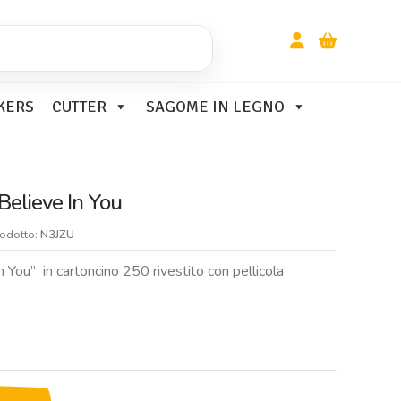
KERS
CUTTER
SAGOME IN LEGNO
Believe In You
rodotto:
N3JZU
 You” in cartoncino 250 rivestito con pellicola