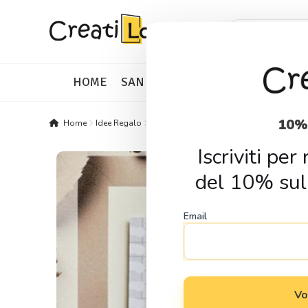
Skip
Skip
Products
search
to
to
navigation
content
HOME
SAN VALENTINO
IDEE REGALO
10%
Home
Idee Regalo
Segnalibri
Segnalibro Magnetico Believ
Iscriviti pe
del 10% sul
Email
Vo