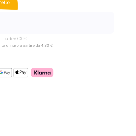
rello
nima di 50,00 €
to di ritiro a partire da
4.30 €