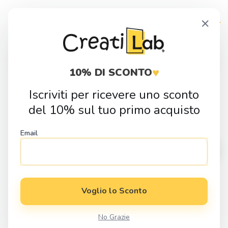
Skip
Skip
×
to
to
navigation
content
Products
search
♥
10% DI SCONTO
Iscriviti per ricevere uno sconto
Home
Fai da Te
Sagome in Legno
Animali
Sagoma in legno
del 10% sul tuo primo acquisto
Orsetto seduto maschio
Email
Voglio lo Sconto
No Grazie