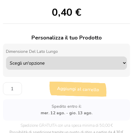
0,40
€
Personalizza il tuo Prodotto
Dimensione Del Lato Lungo
Sagoma
Aggiungi al carrello
in
legno
Orsetto
Spedito entro il:
seduto
mer. 12 ago. - gio. 13 ago.
maschio
quantità
Spedizione GRATUITA con una spesa minima di 50,00 €
Possibilità di spedizione tramite un punto di ritiro a partire da
4.30 €