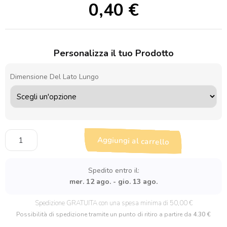
0,40
€
Personalizza il tuo Prodotto
Dimensione Del Lato Lungo
Sagoma
Aggiungi al carrello
in
legno
Mongolfiera
Spedito entro il:
quantità
mer. 12 ago. - gio. 13 ago.
Spedizione GRATUITA con una spesa minima di 50,00 €
Possibilità di spedizione tramite un punto di ritiro a partire da
4.30 €