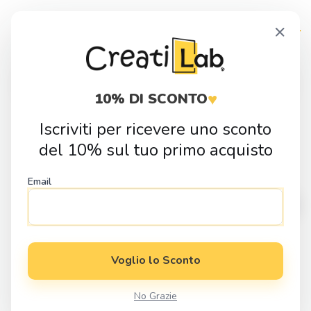
Skip
Skip
×
to
to
navigation
content
Products
search
♥
10% DI SCONTO
Iscriviti per ricevere uno sconto
Home
Fai da Te
Sagome in Legno
Nascita
Sagoma in legno
del 10% sul tuo primo acquisto
Mongolfiera
Email
Voglio lo Sconto
No Grazie