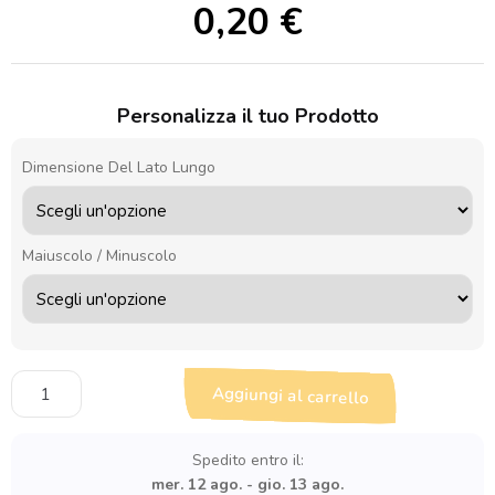
0,20
€
Personalizza il tuo Prodotto
Dimensione Del Lato Lungo
Maiuscolo / Minuscolo
Sagoma
Aggiungi al carrello
in
legno
lettera
Spedito entro il:
T
mer. 12 ago. - gio. 13 ago.