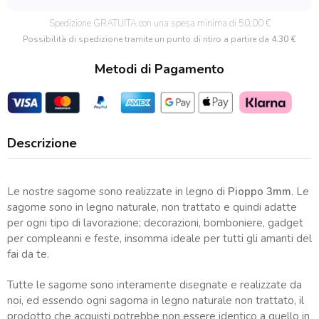
quantità
Spedizione GRATUITA con una spesa minima di 50,00 €
Possibilità di spedizione tramite un punto di ritiro a partire da
4.30 €
Metodi di Pagamento
Descrizione
Le nostre sagome sono realizzate in legno di
Pioppo 3mm
. Le
sagome sono in legno naturale, non trattato e quindi adatte
per ogni tipo di lavorazione; decorazioni, bomboniere, gadget
per compleanni e feste, insomma ideale per tutti gli amanti del
fai da te.
Tutte le sagome sono interamente disegnate e realizzate da
noi, ed essendo ogni sagoma in legno naturale non trattato, il
prodotto che acquisti potrebbe non essere identico a quello in