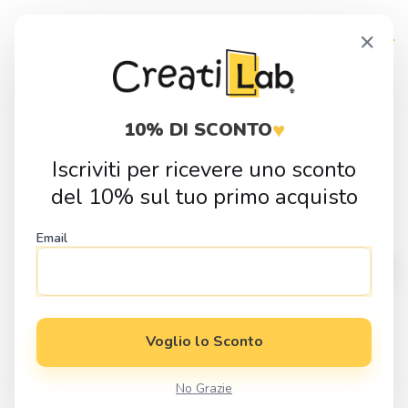
Skip
Skip
×
to
to
navigation
content
Products
search
♥
10% DI SCONTO
Iscriviti per ricevere uno sconto
Home
Fai da Te
Sagome in Legno
Alfabeto
Sagoma in
del 10% sul tuo primo acquisto
legno lettera T
Email
Voglio lo Sconto
No Grazie