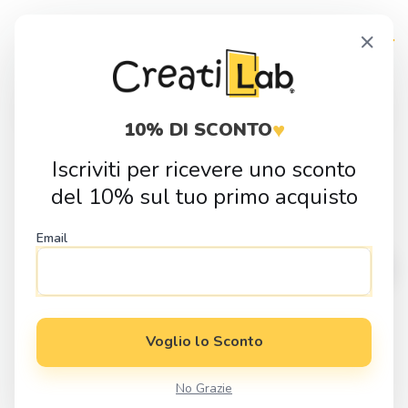
Skip
Skip
×
to
to
navigation
content
Products
search
♥
10% DI SCONTO
Iscriviti per ricevere uno sconto
Home
Fai da Te
Sagome in Legno
Alfabeto
Sagoma in
del 10% sul tuo primo acquisto
legno lettera H
Email
Voglio lo Sconto
No Grazie