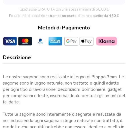
quantità
Spedizione GRATUITA con una spesa minima di 50,00 €
Possibilità di spedizione tramite un punto di ritiro a partire da
4.30 €
Metodi di Pagamento
Descrizione
Le nostre sagome sono realizzate in legno di
Pioppo 3mm
. Le
sagome sono in legno naturale, non trattato e quindi adatte
per ogni tipo di lavorazione; decorazioni, bomboniere, gadget
per compleanni e feste, insomma ideale per tutti gli amanti del
fai da te.
Tutte le sagome sono interamente disegnate e realizzate da
noi, ed essendo ogni sagoma in legno naturale non trattato, il
prodotto che acquisti potrebbe non essere identico a quello in