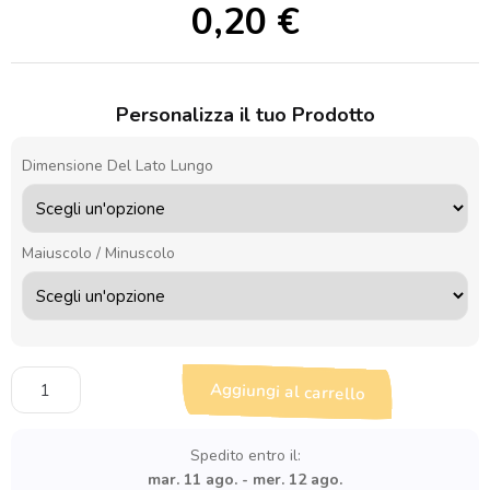
0,20
€
Personalizza il tuo Prodotto
Dimensione Del Lato Lungo
Maiuscolo / Minuscolo
Sagoma
Aggiungi al carrello
in
legno
lettera
Spedito entro il:
H
mar. 11 ago. - mer. 12 ago.