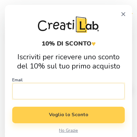
Skip
Skip
×
to
to
navigation
content
Products
search
♥
10% DI SCONTO
Iscriviti per ricevere uno sconto
Home
Fai da Te
Sagome in Legno
Animali
Sagoma in legno
del 10% sul tuo primo acquisto
Lama
Email
Voglio lo Sconto
No Grazie