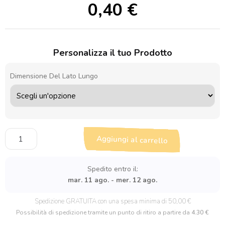
0,40
€
Personalizza il tuo Prodotto
Dimensione Del Lato Lungo
Sagoma
Aggiungi al carrello
in
legno
Lama
Spedito entro il:
quantità
mar. 11 ago. - mer. 12 ago.
Spedizione GRATUITA con una spesa minima di 50,00 €
Possibilità di spedizione tramite un punto di ritiro a partire da
4.30 €