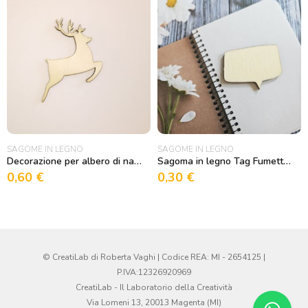
SAGOME IN LEGNO
SAGOME IN LEGNO
Decorazione per albero di natale Renna2
Sagoma in legno Tag Fumetto 7
0,60
€
0,30
€
© CreatiLab di Roberta Vaghi | Codice REA: MI - 2654125 |
P.IVA:12326920969
CreatiLab - Il Laboratorio della Creatività
Via Lomeni 13, 20013 Magenta (MI)