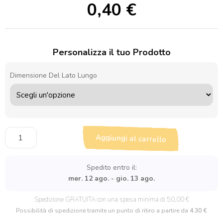
0,40
€
Personalizza il tuo Prodotto
Dimensione Del Lato Lungo
Sagoma
Aggiungi al carrello
in
legno
Formaggio
Spedito entro il:
coi
mer. 12 ago. - gio. 13 ago.
buchi
quantità
Spedizione GRATUITA con una spesa minima di 50,00 €
Possibilità di spedizione tramite un punto di ritiro a partire da
4.30 €