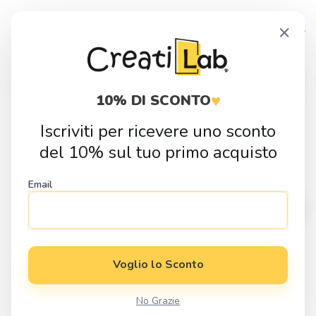
Skip
Skip
×
to
to
navigation
content
Products
search
♥
10% DI SCONTO
Iscriviti per ricevere uno sconto
Home
Fai da Te
Sagome in Legno
Cucina
Sagoma in legno
del 10% sul tuo primo acquisto
Formaggio coi buchi
Email
Voglio lo Sconto
No Grazie