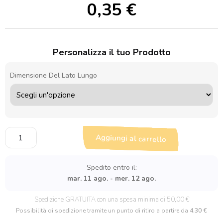
0,35
€
Personalizza il tuo Prodotto
Dimensione Del Lato Lungo
Sagoma
Aggiungi al carrello
in
legno
Chitarra
Spedito entro il:
quantità
mar. 11 ago. - mer. 12 ago.
Spedizione GRATUITA con una spesa minima di 50,00 €
Possibilità di spedizione tramite un punto di ritiro a partire da
4.30 €