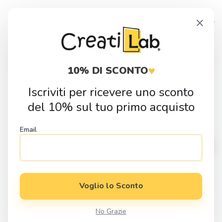
Skip
Skip
×
to
to
navigation
content
Products
search
♥
10% DI SCONTO
Iscriviti per ricevere uno sconto
Home
Fai da Te
Sagome in Legno
Musica
Sagoma in legno
del 10% sul tuo primo acquisto
Chitarra
Email
Voglio lo Sconto
No Grazie