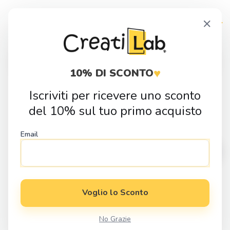
Skip
Skip
×
to
to
navigation
content
Products
search
♥
10% DI SCONTO
Iscriviti per ricevere uno sconto
Home
Fai da Te
Sagome in Legno
Mezzi di Trasporto
del 10% sul tuo primo acquisto
Sagoma in legno Camion
Email
Voglio lo Sconto
No Grazie