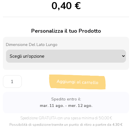
0,40
€
Personalizza il tuo Prodotto
Dimensione Del Lato Lungo
Sagoma
Aggiungi al carrello
in
legno
Camion
Spedito entro il:
quantità
mar. 11 ago. - mer. 12 ago.
Spedizione GRATUITA con una spesa minima di 50,00 €
Possibilità di spedizione tramite un punto di ritiro a partire da
4.30 €