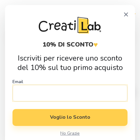
Skip
Skip
×
to
to
navigation
content
Products
search
♥
10% DI SCONTO
Iscriviti per ricevere uno sconto
Home
Fai da Te
Sagome in Legno
Nascita
Sagoma in legno
del 10% sul tuo primo acquisto
Albero della Vita
Email
Voglio lo Sconto
No Grazie