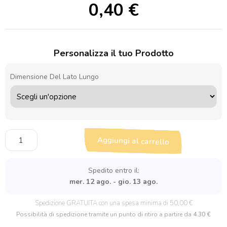
0,40
€
Personalizza il tuo Prodotto
Dimensione Del Lato Lungo
Sagoma
Aggiungi al carrello
in
legno
Albero
Spedito entro il:
della
mer. 12 ago. - gio. 13 ago.
Vita
quantità
Spedizione GRATUITA con una spesa minima di 50,00 €
Possibilità di spedizione tramite un punto di ritiro a partire da
4.30 €