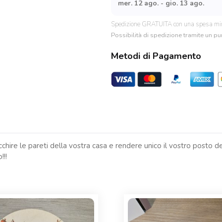
cuore"
mer. 12 ago. - gio. 13 ago.
quantità
Spedizione GRATUITA con una spesa mi
Possibilità di spedizione tramite un pun
Metodi di Pagamento
chire le pareti della vostra casa e rendere unico il vostro posto de
!!