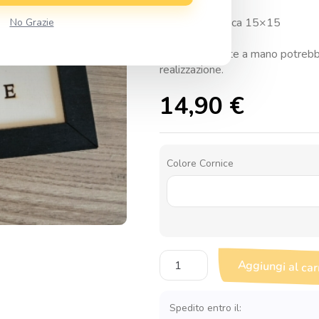
Dimensione circa 15×15
No Grazie
Essendo dipinte a mano potrebbe
realizzazione.
14,90
€
Colore Cornice
Quadretto
Aggiungi al car
Love
"Battiti
del
Spedito entro il: