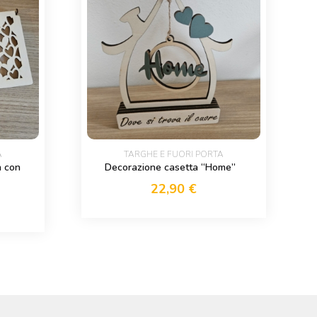
A
TARGHE E FUORI PORTA
a con
Decorazione casetta “Home”
22,90
€