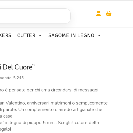
KERS
CUTTER
SAGOME IN LEGNO
i Del Cuore”
rodotto:
5I243
no è pensata per chi ama circondarsi di messaggi
an Valentino, anniversari, matrimoni o semplicemente
di parole. Un complemento d’arredo artigianale che
a casa.
” in legno di pioppo 5 mm . Scegli il colore della
egalo!