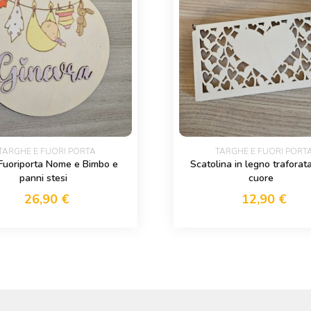
TARGHE E FUORI PORTA
TARGHE E FUORI PORT
Fuoriporta Nome e Bimbo e
Scatolina in legno traforat
panni stesi
cuore
26,90
€
12,90
€