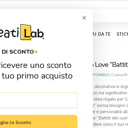
×
BOMBONIERE
KIT PARTY
FAI DA TE
STIC
♥
 DI SCONTO
ui
Quadretto Love “Battiti del cuore”
r ricevere uno sconto
Quadretto Love “Battit
Condividi
 tuo primo acquisto
Disponibilitá:
DISPONIBILE
| Codice P
Questa cornice decorativa in leg
d’amore semplici ma significativi.
Perfetta come idea regalo per S
per dire “ti amo” senza bisogno 
aggiunge calore e personalità all
Quadretto Love “Battiti del cuore
glio lo Sconto
cornice per rendere unico il tuo r