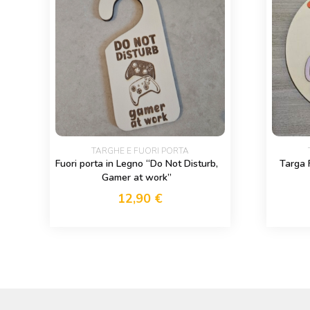
TARGHE E FUORI PORTA
Fuori porta in Legno “Do Not Disturb,
Targa 
Gamer at work”
12,90
€