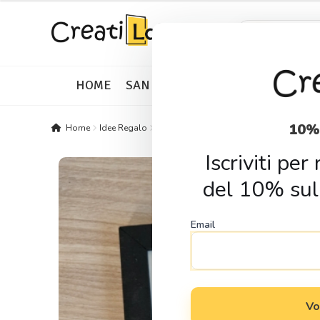
Skip
Skip
Products
search
to
to
navigation
content
HOME
SAN VALENTINO
IDEE REGALO
10%
Home
Idee Regalo
Regali per ogni occasione
Regali Per L
Iscriviti pe
del 10% sul
Email
Vo