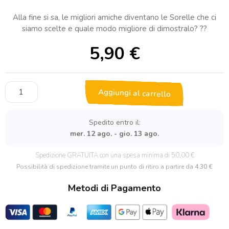
Alla fine si sa, le migliori amiche diventano le Sorelle che ci
siamo scelte e quale modo migliore di dimostralo? ??
5,90
€
Portachiavi
Aggiungi al carrello
Personalizzato
in
Legno
Spedito entro il:
"Le
mer. 12 ago. - gio. 13 ago.
Amiche
migliori
Spedizione GRATUITA con una spesa minima di 50,00 €
sono
Possibilità di spedizione tramite un punto di ritiro a partire da
4.30 €
Sorelle
Metodi di Pagamento
che
ti
scegli
da