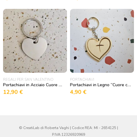
REGALI PER SAN VALENTINO
PORTACHIAVI
Portachiavi in Acciaio Cuore Personalizzabile
Portachiavi in Legno “Cuore con croce” Modello 1
12,90
€
4,90
€
© CreatiLab di Roberta Vaghi | Codice REA: MI - 2654125 |
P.IVA:12326920969