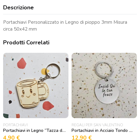
sola"
Descrizione
quantità
Portachiavi Personalizzato in Legno di pioppo 3mm Misura
circa 50x42 mm
Prodotti Correlati
PORTACHIAVI
REGALI PER SAN VALENTINO
Portachiavi in Legno “Tazza di caffè kawaii”
Portachiavi in Acciaio Tondo Personalizzabile
4,90
€
12,90
€