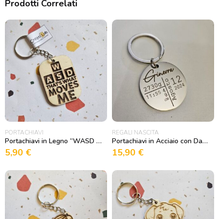
Prodotti Correlati
PORTACHIAVI
REGALI NASCITA
Portachiavi in Legno “WASD moves me”
Portachiavi in Acciaio con Dati Nascita Personalizzabile
5,90
€
15,90
€