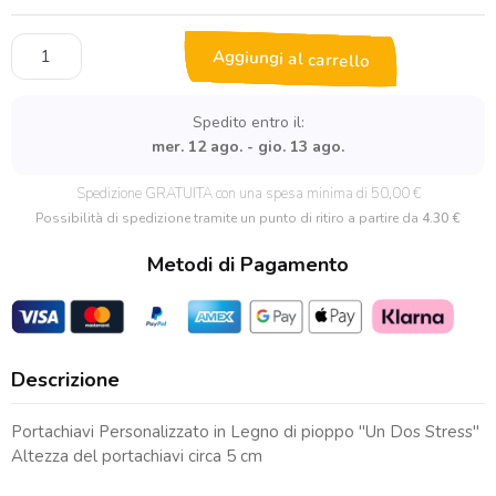
Portachiavi
Aggiungi al carrello
in
Legno
"Un
Spedito entro il:
Dos
mer. 12 ago. - gio. 13 ago.
Stress"
quantità
Spedizione GRATUITA con una spesa minima di 50,00 €
Possibilità di spedizione tramite un punto di ritiro a partire da
4.30 €
Metodi di Pagamento
Descrizione
Portachiavi Personalizzato in Legno di pioppo "Un Dos Stress"
Altezza del portachiavi circa 5 cm