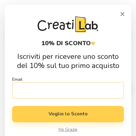
Skip
Skip
×
to
to
navigation
content
Products
search
♥
10% DI SCONTO
Iscriviti per ricevere uno sconto
Home
Idee Regalo
Gadget & Home Decor
Portachiavi
del 10% sul tuo primo acquisto
Portachiavi in Legno “Un Dos Stress”
Email
Voglio lo Sconto
No Grazie