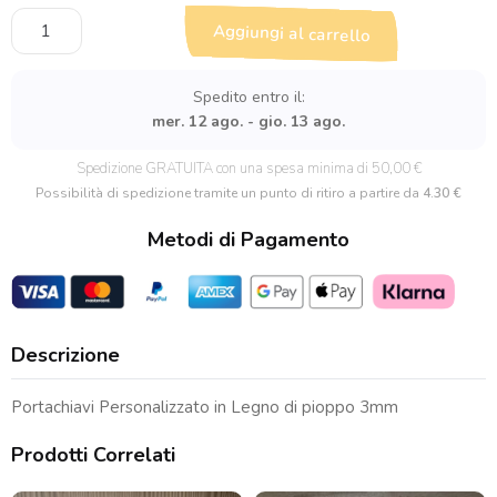
Portachiavi
Aggiungi al carrello
Personalizzato
Spotify
in
Spedito entro il:
Legno
mer. 12 ago. - gio. 13 ago.
quantità
Spedizione GRATUITA con una spesa minima di 50,00 €
Possibilità di spedizione tramite un punto di ritiro a partire da
4.30 €
Metodi di Pagamento
Descrizione
Portachiavi Personalizzato in Legno di pioppo 3mm
Prodotti Correlati