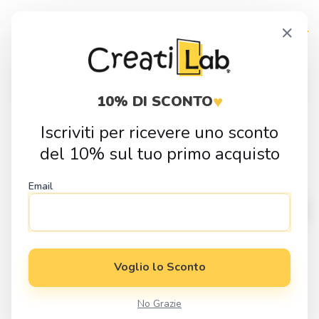
Skip
Skip
×
to
to
navigation
content
Products
search
♥
10% DI SCONTO
Iscriviti per ricevere uno sconto
Home
Idee Regalo
Regali per ogni occasione
Regali Per Lui
del 10% sul tuo primo acquisto
Portachiavi Personalizzato Spotify in Legno
Email
Voglio lo Sconto
No Grazie