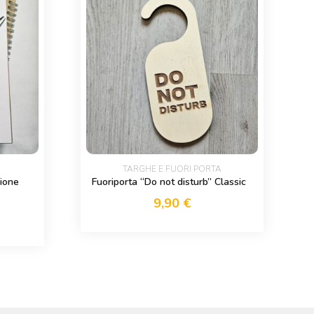
TARGHE E FUORI PORTA
ione
Fuoriporta “Do not disturb” Classic
9,90
€