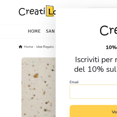
Skip
Skip
Products
search
to
to
navigation
content
HOME
SAN VALENTINO
IDEE REGALO
10%
Home
Idee Regalo
Regali per ogni occasione
Regali per 
Iscriviti pe
del 10% sul
Email
Vo