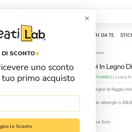
×
BOMBONIERE
KIT PARTY
FAI DA TE
STIC
♥
 DI SCONTO
Amici
Portachiavi in Legno di Faggio rotondo Personalizzabile
r ricevere uno sconto
Portachiavi In Legno D
Condividi
 tuo primo acquisto
Disponibilitá:
DISPONIBILE
| Codice P
Portachiavi in legno di faggio r
Adatti anche per alberghi o B&B 
camere!
Dimensione circa 5cm
glio lo Sconto