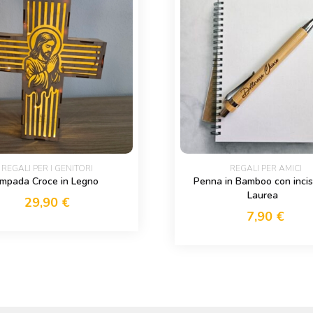
REGALI PER I GENITORI
REGALI PER AMICI
mpada Croce in Legno
Penna in Bamboo con incis
Laurea
29,90
€
7,90
€