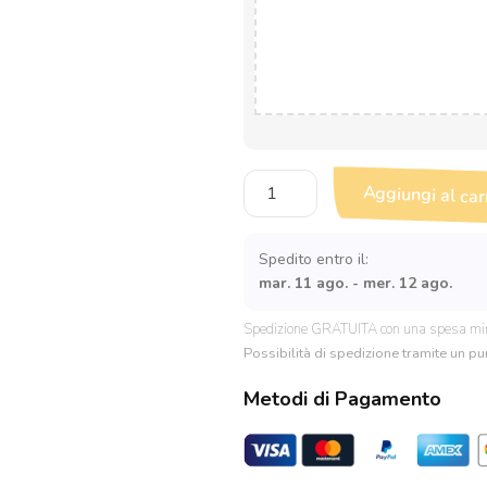
Portachiavi
Aggiungi al car
in
Legno
di
Spedito entro il:
Faggio
mar. 11 ago. - mer. 12 ago.
rotondo
Personalizzabile
Spedizione GRATUITA con una spesa mi
quantità
Possibilità di spedizione tramite un pun
Metodi di Pagamento