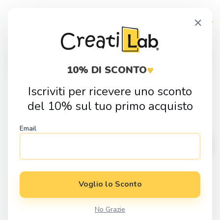
Skip
Skip
×
to
to
navigation
content
Products
search
♥
10% DI SCONTO
Iscriviti per ricevere uno sconto
Home
Idee Regalo
Eventi e Festivita
Regali per il Papà
del 10% sul tuo primo acquisto
Portachiavi in Acciaio Cuore Personalizzabile
Email
Voglio lo Sconto
No Grazie