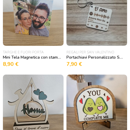
TARGHE E FUORI PORTA
REGALI PER SAN VALENTINO
Mini Tela Magnetica con stampa fotografica personalizzata
Portachiavi Personalizzato Spotify in Legno
8,90
€
7,90
€