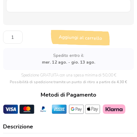
Portachiavi
Aggiungi al carrello
in
Acciaio
Cuore
Spedito entro il:
Personalizzabile
mer. 12 ago. - gio. 13 ago.
quantità
Spedizione GRATUITA con una spesa minima di 50,00 €
Possibilità di spedizione tramite un punto di ritiro a partire da
4.30 €
Metodi di Pagamento
Descrizione