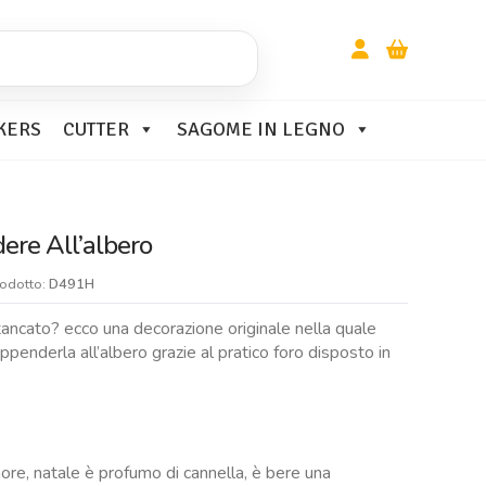
KERS
CUTTER
SAGOME IN LEGNO
ere All’albero
rodotto:
D491H
 stancato? ecco una decorazione originale nella quale
 appenderla all’albero grazie al pratico foro disposto in
ore, natale è profumo di cannella, è bere una