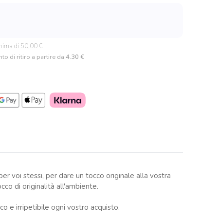
nima di 50,00 €
to di ritiro a partire da
4.30 €
r voi stessi, per dare un tocco originale alla vostra
o di originalità all'ambiente.
 e irripetibile ogni vostro acquisto.