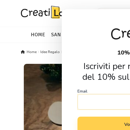
Skip
Skip
Products
search
to
to
navigation
content
HOME
SAN VALENTINO
IDEE REGALO
10%
Home
Idee Regalo
Eventi e Festivita
Regali di Natale
Por
Iscriviti pe
del 10% sul
Email
Vo