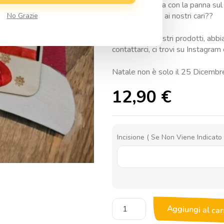
cioccolata calda con la panna su
amore insieme ai nostri cari??
No Grazie
Come tutti i nostri prodotti, abbi
contattarci, ci trovi su Instagr
Natale non è solo il 25 Dicembr
12,90
€
Incisione ( Se Non Viene Indicat
Porta
Aggiungi al car
Soldi