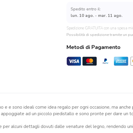
da
appendere
Spedito entro il:
all'albero
lun. 10 ago. - mar. 11 ago.
quantità
Spedizione GRATUITA con una spesa mi
Possibilità di spedizione tramite un pun
Metodi di Pagamento
ano e e sono ideali come idea regalo per ogni occasione, ma anche pe
appoggiate ad un piccolo piedistallo e sono pronte per dare un tocc
per alcuni dettagli dovuti dalle venature del legno, rendendo unico