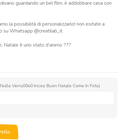
l divano guardando un bel film, è addobbare casa con
amo la possibilità di personalizzarlo! non esitate a
am o su Whatsapp @creatilab_it
e, Natale è uno stato d’animo ???
o Nulla Verru00e0 Inciso Buon Natale Come In Foto)
rello