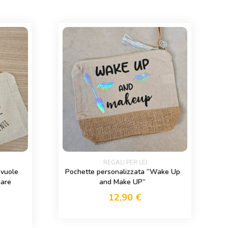
REGALI PER LEI
 vuole
Pochette personalizzata “Wake Up
mare
and Make UP”
12,90
€