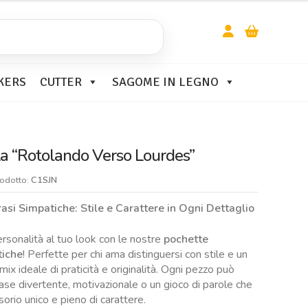
KERS
CUTTER
SAGOME IN LEGNO
ta “Rotolando Verso Lourdes”
rodotto:
C1SJN
asi Simpatiche: Stile e Carattere in Ogni Dettaglio
ersonalità al tuo look con le nostre
pochette
tiche
! Perfette per chi ama distinguersi con stile e un
ix ideale di praticità e originalità. Ogni pezzo può
ase divertente, motivazionale o un gioco di parole che
orio unico e pieno di carattere.