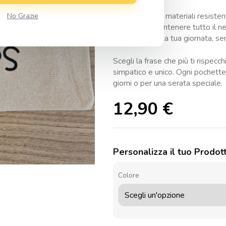
Realizzate con materiali resisten
No Grazie
capienti per contenere tutto il ne
essenziali per la tua giornata, se
Scegli la frase che più ti rispec
simpatico e unico. Ogni pochette è
giorni o per una serata speciale.
12,90
€
Personalizza il tuo Prodot
Colore