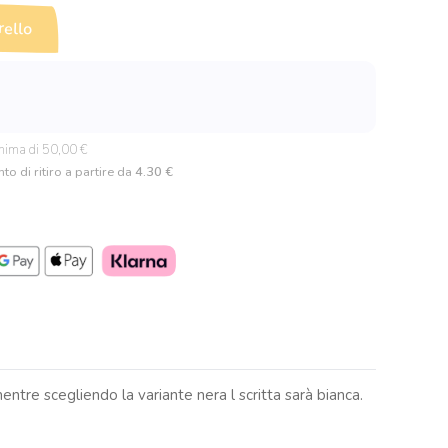
rello
nima di 50,00 €
to di ritiro a partire da
4.30 €
ntre scegliendo la variante nera l scritta sarà bianca.