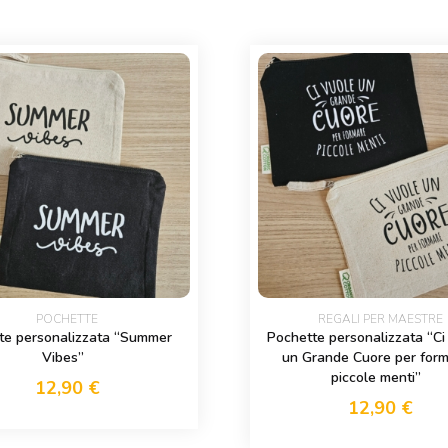
POCHETTE
REGALI PER MAESTRE
te personalizzata “Summer
Pochette personalizzata “Ci
Vibes”
un Grande Cuore per for
piccole menti”
12,90
€
12,90
€