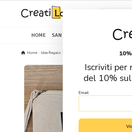
Skip
Skip
Products
search
to
to
navigation
content
HOME
SAN VALENTINO
IDEE REGALO
10%
Home
Idee Regalo
Pochette
Pochette personalizzata “Rot
Iscriviti pe
del 10% sul
Email
Vo