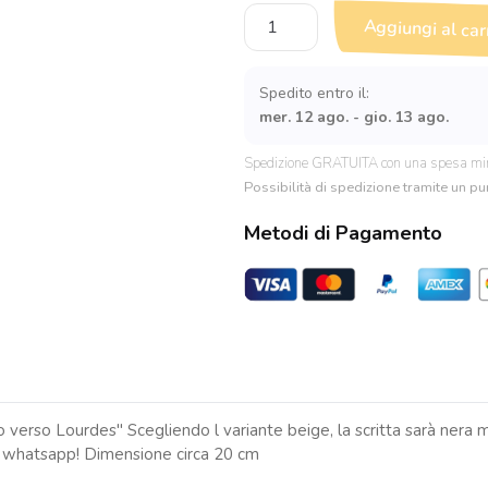
Pochette
Aggiungi al car
personalizzata
"Rotolando
verso
Spedito entro il:
Lourdes"
mer. 12 ago. - gio. 13 ago.
quantità
Spedizione GRATUITA con una spesa mi
Possibilità di spedizione tramite un pun
Metodi di Pagamento
erso Lourdes" Scegliendo l variante beige, la scritta sarà nera me
 su whatsapp! Dimensione circa 20 cm