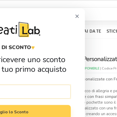
×
BOMBONIERE
KIT PARTY
FAI DA TE
STIC
♥
 DI SCONTO
olando verso Lourdes”
r ricevere uno sconto
Pochette Personalizza
Condividi
 tuo primo acquisto
Disponibilitá:
DISPONIBILE
| Codice P
Pochette Personalizzate con Fr
Aggiungi un tocco di allegria e p
personalizzate con frasi simpa
sorriso, queste pochette sono il m
essere personalizzato con una fr
glio lo Sconto
ti rappresenta, creando un access