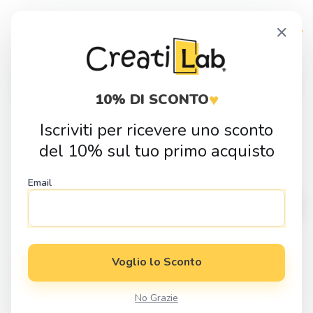
Skip
Skip
×
to
to
navigation
content
Products
search
♥
10% DI SCONTO
Iscriviti per ricevere uno sconto
Home
Idee Regalo
Pochette
Pochette personalizzata “KISS..se
del 10% sul tuo primo acquisto
ne frega”
Email
Voglio lo Sconto
No Grazie