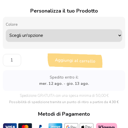
Personalizza il tuo Prodotto
Colore
Pochette
Aggiungi al carrello
personalizzata
"KISS..se
ne
Spedito entro il:
frega"
mer. 12 ago. - gio. 13 ago.
quantità
Spedizione GRATUITA con una spesa minima di 50,00 €
Possibilità di spedizione tramite un punto di ritiro a partire da
4.30 €
Metodi di Pagamento