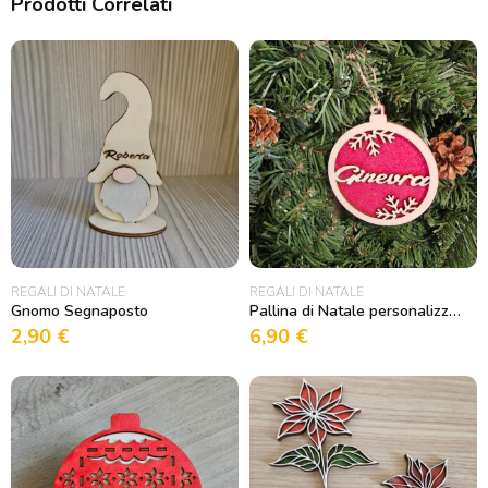
Prodotti Correlati
REGALI DI NATALE
REGALI DI NATALE
Gnomo Segnaposto
Pallina di Natale personalizzata con nome e sfondo in feltro
2,90
€
6,90
€