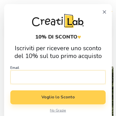
Skip
Skip
×
to
to
navigation
content
Products
search
♥
10% DI SCONTO
Iscriviti per ricevere uno sconto
Home
Idee Regalo
Eventi e Festivita
Regali di Natale
Pallina
del 10% sul tuo primo acquisto
di Natale Personalizzata “Il Primo Natale di”
Email
Voglio lo Sconto
No Grazie