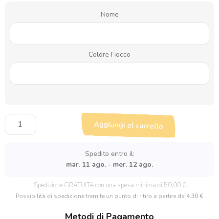
Nome
Colore Fiocco
Pallina
Aggiungi al carrello
di
Natale
Personalizzata
Spedito entro il:
"Il
mar. 11 ago. - mer. 12 ago.
Primo
Natale
Spedizione GRATUITA con una spesa minima di 50,00 €
di"
Possibilità di spedizione tramite un punto di ritiro a partire da
4.30 €
quantità
Metodi di Pagamento