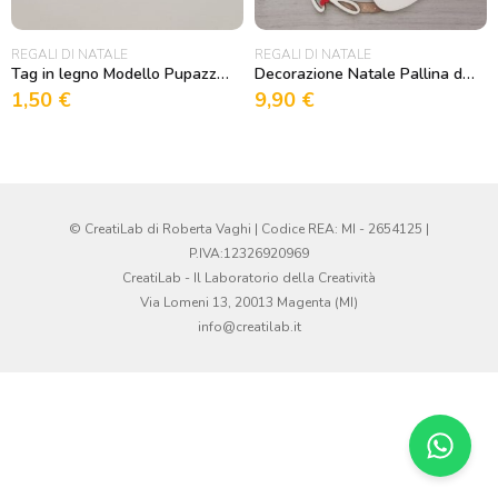
REGALI DI NATALE
REGALI DI NATALE
Tag in legno Modello Pupazzo di Neve
Decorazione Natale Pallina di Natale in Legno Merry Christmas
1,50
€
9,90
€
© CreatiLab di Roberta Vaghi | Codice REA: MI - 2654125 |
P.IVA:12326920969
CreatiLab - Il Laboratorio della Creatività
Via Lomeni 13, 20013 Magenta (MI)
info@creatilab.it