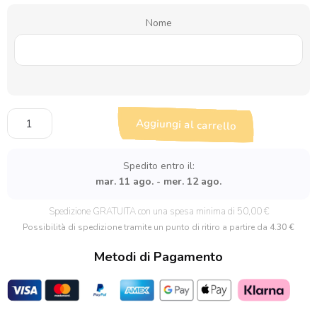
Nome
Pallina
Aggiungi al carrello
di
Natale
Personalizzata
Spedito entro il:
effetto
mar. 11 ago. - mer. 12 ago.
uncinetto
con
Spedizione GRATUITA con una spesa minima di 50,00 €
Nome
Possibilità di spedizione tramite un punto di ritiro a partire da
4.30 €
quantità
Metodi di Pagamento