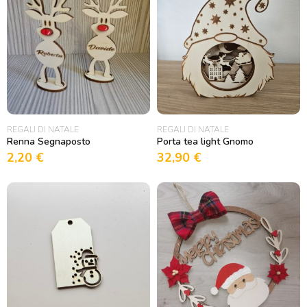
REGALI DI NATALE
REGALI DI NATALE
Renna Segnaposto
Porta tea light Gnomo
2,20
€
32,90
€