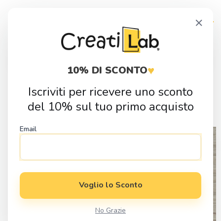
Skip
Skip
×
to
to
navigation
content
Products
search
♥
10% DI SCONTO
Iscriviti per ricevere uno sconto
Home
Idee Regalo
Eventi e Festivita
Regali di Natale
Pallina
del 10% sul tuo primo acquisto
di Natale Personalizzata effetto uncinetto con Nome
Email
Voglio lo Sconto
No Grazie