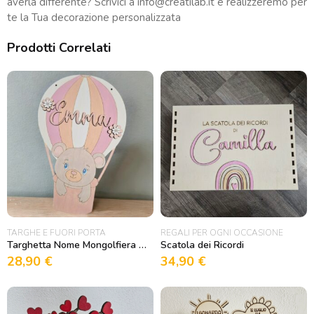
averla differente? Scrivici a
info@creatilab.it
e realizzeremo per
te la Tua decorazione personalizzata
Prodotti Correlati
TARGHE E FUORI PORTA
REGALI PER OGNI OCCASIONE
Targhetta Nome Mongolfiera con orsetto
Scatola dei Ricordi
28,90
€
34,90
€