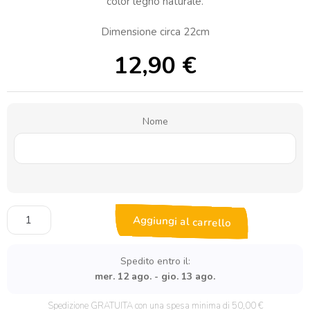
color legno naturale.
Dimensione circa 22cm
12,90
€
Nome
Nome
Aggiungi al carrello
con
Base
da
Spedito entro il:
Appoggio
mer. 12 ago. - gio. 13 ago.
e
Pallone
Spedizione GRATUITA con una spesa minima di 50,00 €