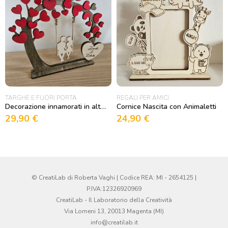
TARGHE E FUORI PORTA
REGALI PER AMICI
Decorazione innamorati in altalena con cuori
Cornice Nascita con Animaletti
29,90
€
24,90
€
© CreatiLab di Roberta Vaghi | Codice REA: MI - 2654125 |
P.IVA:12326920969
CreatiLab - Il Laboratorio della Creatività
Via Lomeni 13, 20013 Magenta (MI)
info@creatilab.it