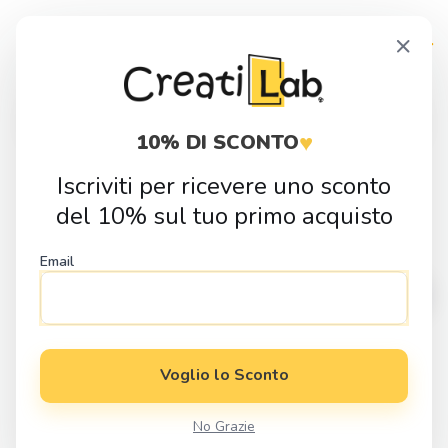
Skip
Skip
×
to
to
navigation
content
Products
search
♥
10% DI SCONTO
Iscriviti per ricevere uno sconto
Home
Fai da Te
Cutter
Natale
Cutter Cappello 2 per Pasta
del 10% sul tuo primo acquisto
Polimerica
Email
Voglio lo Sconto
No Grazie