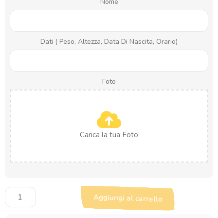
Nome
Dati ( Peso, Altezza, Data Di Nascita, Orario)
Foto
Carica la tua Foto
Cornice
Aggiungi al carrello
Nascita
con