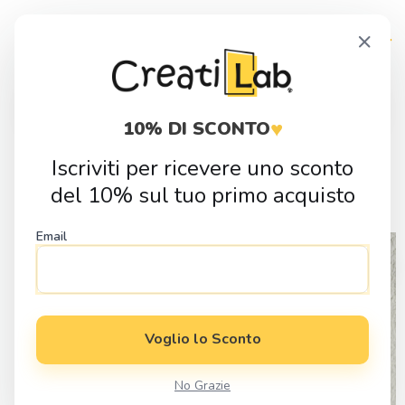
Skip
Skip
×
to
to
navigation
content
Products
search
♥
10% DI SCONTO
Iscriviti per ricevere uno sconto
Home
Idee Regalo
Regali per ogni occasione
Regali per
del 10% sul tuo primo acquisto
Amici
Cornice Nascita con Trenino
Email
Voglio lo Sconto
No Grazie