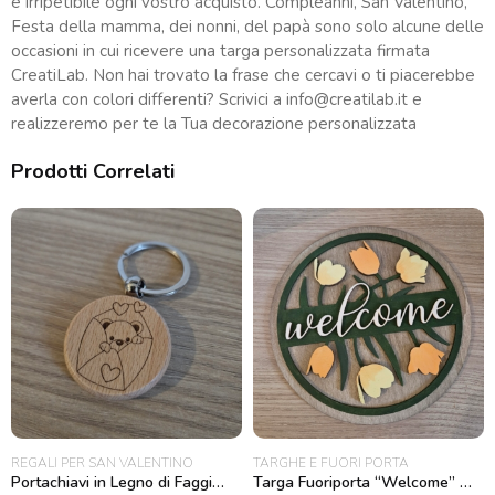
e irripetibile ogni vostro acquisto. Compleanni, San Valentino,
Festa della mamma, dei nonni, del papà sono solo alcune delle
occasioni in cui ricevere una targa personalizzata firmata
CreatiLab. Non hai trovato la frase che cercavi o ti piacerebbe
averla con colori differenti? Scrivici a
info@creatilab.it
e
realizzeremo per te la Tua decorazione personalizzata
Prodotti Correlati
REGALI PER SAN VALENTINO
TARGHE E FUORI PORTA
Portachiavi in Legno di Faggio rotondo “Orsetto Lettera Cuoricini”
Targa Fuoriporta “Welcome” con Tulipani