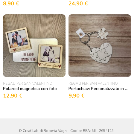
8,90
€
24,90
€
REGALI PER SAN VALENTINO
REGALI PER SAN VALENTINO
Polaroid magnetica con foto
Portachiavi Personalizzato in Legno Puzzle “You complete Me”
12,90
€
9,90
€
© CreatiLab di Roberta Vaghi | Codice REA: MI - 2654125 |