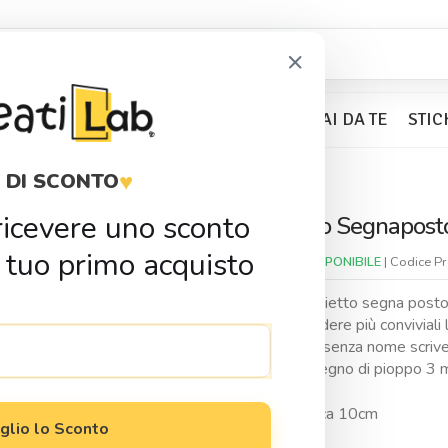
×
BOMBONIERE
KIT PARTY
FAI DA TE
STIC
♥
 DI SCONTO
o Segnaposto
r ricevere uno sconto
Coniglietto Segnapost
Condividi
 tuo primo acquisto
Disponibilitá:
DISPONIBILE
| Codice P
Il nostro coniglietto segna posto 
pasquali e rendere più conviviali 
Se lo desideri senza nome scriv
Realizzato in legno di pioppo 3 
Dimensioni circa 10cm
glio lo Sconto