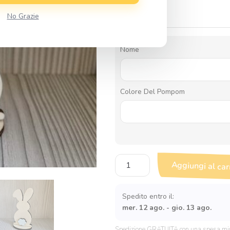
2,20
€
No Grazie
Nome
Colore Del Pompom
Coniglietto
Aggiungi al car
Segnaposto
quantità
Spedito entro il:
mer. 12 ago. - gio. 13 ago.
Spedizione GRATUITA con una spesa mi