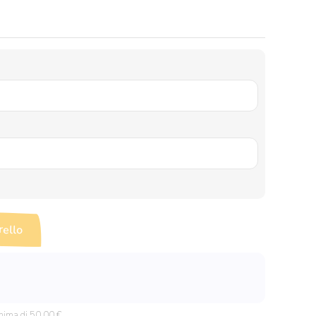
rello
nima di 50,00 €