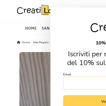
Skip
Skip
Products
search
to
to
navigation
content
HOME
SAN VALENTINO
IDEE REGALO
10%
Home
Idee Regalo
Eventi e Festivita
Pasqua
Conigliett
Iscriviti pe
del 10% sul
Email
Vo