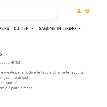
KERS
CUTTER
SAGOME IN LEGNO
o
rodotto:
H5G25
è ideale per arricchire le tavole durante le festività
le giornate di festa.
ere “vuoto”
mm e dipinto a mano.