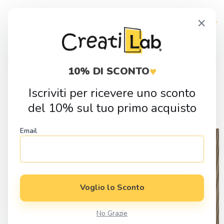
Skip
Skip
×
to
to
navigation
content
Products
search
♥
10% DI SCONTO
Iscriviti per ricevere uno sconto
Home
Idee Regalo
Regali Divertenti
Cartello “Scorretto”
del 10% sul tuo primo acquisto
Sperem!
Email
Voglio lo Sconto
No Grazie